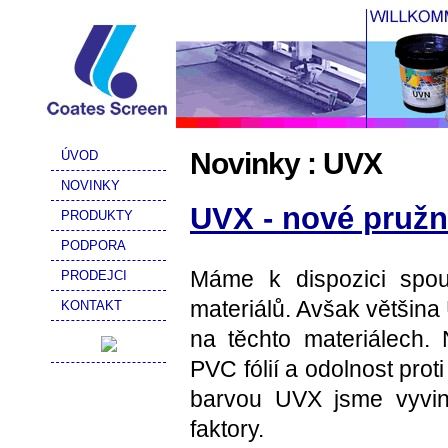
Novinky : UVX
ÚVOD
NOVINKY
UVX - nové pruž
PRODUKTY
PODPORA
Máme k dispozici spou
PRODEJCI
materiálů. Avšak většina
KONTAKT
na těchto materiálech. 
PVC fólií a odolnost prot
barvou UVX jsme vyvin
faktory.