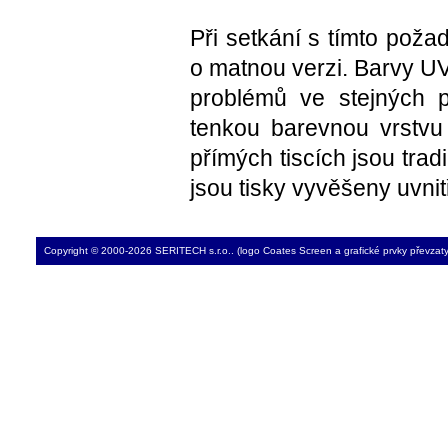
Při setkání s tímto pož
o matnou verzi. Barvy U
problémů ve stejných p
tenkou barevnou vrstvu 
přímých tiscích jsou tra
jsou tisky vyvěšeny uvni
Copyright © 2000-2026 SERITECH s.r.o.. (logo Coates Screen a grafické prvky převzat
sítotiskové barvy HG,CX,CP,MI,SG,YN,Z,ZGL,UV,UVP,UVN,UVGL,UVGS, 
ZMA,ZMB,ZMC,ZMU,TPD,VZ05,VZ10,VZ20,VZ25,VZ30,VZ40,VD10,VD20,VD30,VD40,VD50,VD60