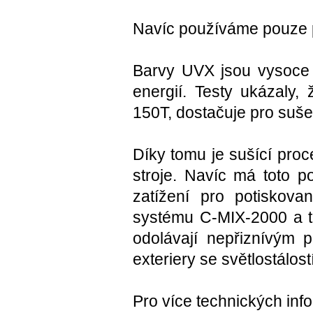
Navíc používáme pouze př
Barvy UVX jsou vysoce 
energií. Testy ukázaly,
150T, dostačuje pro suš
Díky tomu je sušící pro
stroje. Navíc má toto po
zatížení pro potiskov
systému C-MIX-2000 a t
odolávají nepřiznívým
exteriery se světlostálost
Pro více technických info