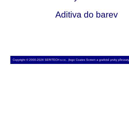
Aditiva do barev
Copyright © 2000-2026 SERITECH s.r.o.. (logo Coates Screen a grafické prvky převzat
sítotiskové barvy HG,CX,CP,MI,SG,YN,Z,ZGL,UV,UVP,UVN,UVGL,UVGS, 
ZMA,ZMB,ZMC,ZMU,TPD,VZ05,VZ10,VZ20,VZ25,VZ30,VZ40,VD10,VD20,VD30,VD40,VD50,VD60