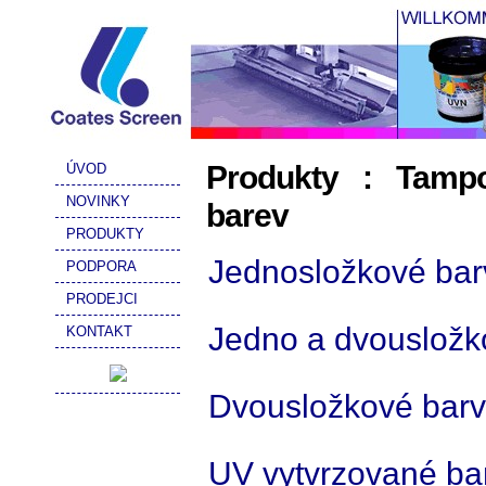
Produkty : Tampo
ÚVOD
NOVINKY
barev
PRODUKTY
Jednosložkové bar
PODPORA
PRODEJCI
Jedno a dvousložk
KONTAKT
Dvousložkové barv
UV vytvrzované ba