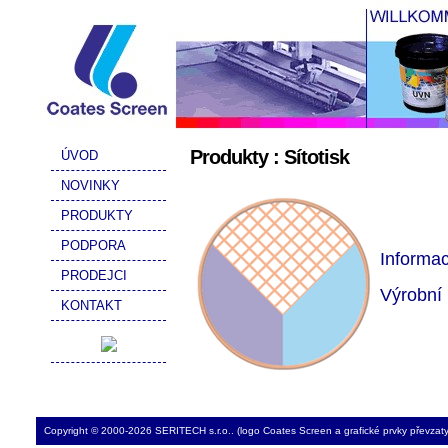
Produkty : Sítotisk
ÚVOD
NOVINKY
PRODUKTY
PODPORA
Informac
PRODEJCI
Výrobní 
KONTAKT
Copyright © 2000-2026 SERITECH s.r.o.. (logo Coates Screen a grafické prvky převzat